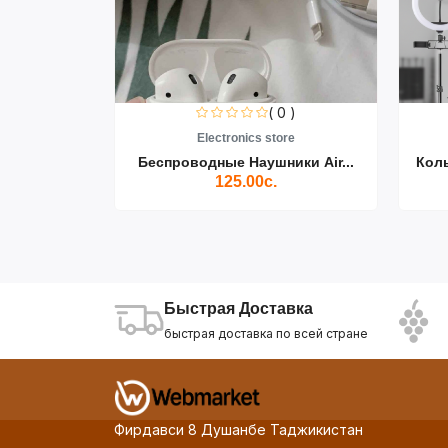
0 )
( 0 )
re
Electronics store
ики Air...
Беспроводные Наушники Air...
Кол
125.00с.
Быстрая Доставка
быстрая доставка по всей стране
Фирдавси 8 Душанбе Таджикистан