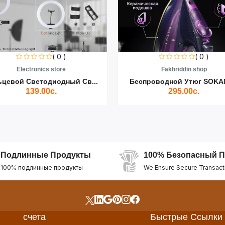
( 0 )
( 0 )
Electronics store
Fakhriddin shop
ьцевой Светодиодный Св...
Беспроводной Утюг SOKAN
139.00с.
295.00с.
Подлинные Продукты
100% Безопасный П
100% подлинные продукты
We Ensure Secure Transact
счета
Быстрые Ссылки