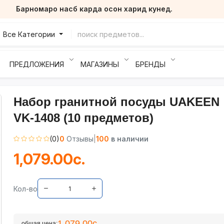
Барномаро насб карда осон харид кунед.
Все Категории
ПРЕДЛОЖЕНИЯ
МАГАЗИНЫ
БРЕНДЫ
Набор гранитной посуды UAKEEN
VK-1408 (10 предметов)
(0)
0
Отзывы
|
100
в наличии
1,079.00с.
Кол-во
1,079.00с.
общая цена: