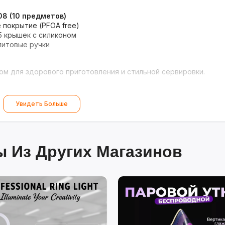
8 (10 предметов)
 покрытие (PFOA free)
 5 крышек с силиконом
литовые ручки
м для здорового приготовления и стильной сервировки.
Увидеть Больше
 Из Других Магазинов