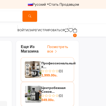
Русский
Стать Продавцом
ВОЙТИ/ЗАРЕГИСТРИРОВАТЬСЯ
0
Еще Из
Посмотреть
Магазина
все
Профессиональный
К...
(0)
1,999.00с.
Центробежная
Соков...
(0)
549.00с.