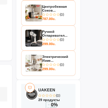
Центробежная
Соков...
(0)
787.00с.
Ручной
Отпаривател...
(0)
299.00с.
Электрический
Изме...
(0)
299.00с.
UAKEEN
(0)
29 продукты
0%