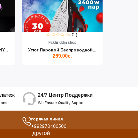
( 0 )
Fakhriddin shop
F
Y...
Утюг Паровой Беспроводной...
Пылесос D
269.00с.
24/7 Центр Поддержки
латеж
We Ensure Quality Support
ions
горячая линия
+992970400500
другой