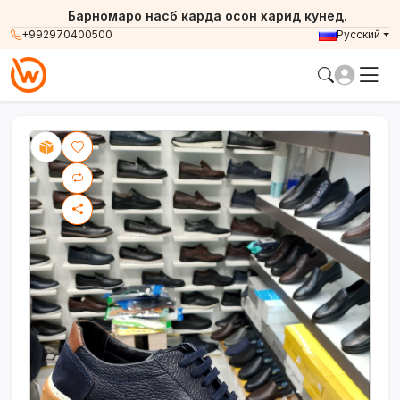
Барномаро насб карда осон харид кунед.
+992970400500
Русский