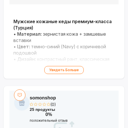
Мужские кожаные кеды премиум-класса
(Турция)
•
Материал:
зернистая кожа + замшевые
вставки
•
Цвет:
темно-синий (Navy) с коричневой
подошвой
•
Дизайн:
контрастный рант, классическая
шнуровка
Увидеть Больше
•
Стиль:
smart casual / городской
•
Размеры:
40–44
Модель для тех, кто ищет идеальный баланс
между элегантностью и повседневным
somonshop
комфортом.
(0)
25 продукты
0%
положительный отзыв