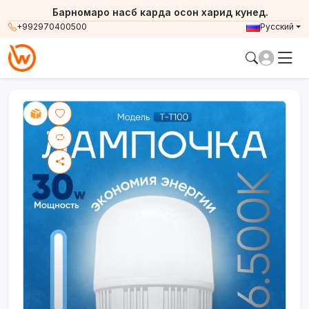
Барномаро насб карда осон харид кунед.
+992970400500
Русский