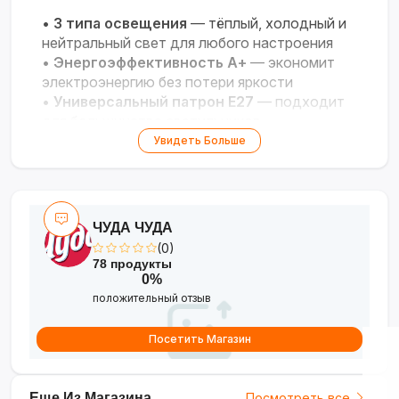
•
3 типа освещения
— тёплый, холодный и
нейтральный свет для любого настроения
•
Энергоэффективность А+
— экономит
электроэнергию без потери яркости
•
Универсальный патрон Е27
— подходит
для большинства светильников
•
Высокая цветопередача (≥80 Ra)
—
Увидеть Больше
цвета выглядят естественно и ярко
•
Широкий диапазон напряжения 110-250
В
— стабильная работа при перепадах
напряжения
ЧУДА ЧУДА
(0)
78 продукты
0%
положительный отзыв
Посетить Магазин
Еще Из Магазина
Посмотреть все