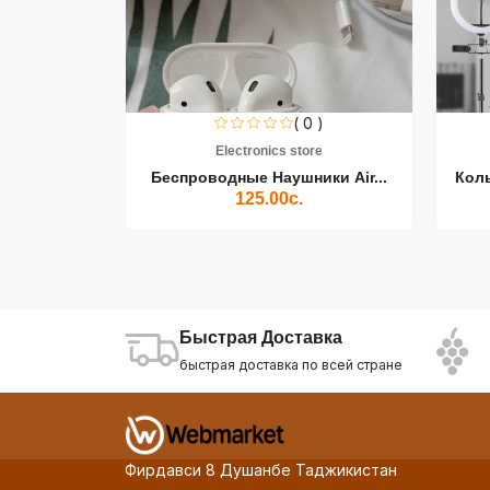
0 )
( 0 )
re
Electronics store
ики Air...
Беспроводные Наушники Air...
Кол
125.00с.
Быстрая Доставка
быстрая доставка по всей стране
Фирдавси 8 Душанбе Таджикистан