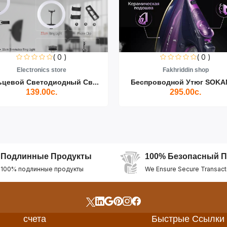
( 0 )
( 0 )
Electronics store
Fakhriddin shop
ьцевой Светодиодный Св...
Беспроводной Утюг SOKAN
139.00с.
295.00с.
Подлинные Продукты
100% Безопасный П
100% подлинные продукты
We Ensure Secure Transact
счета
Быстрые Ссылки