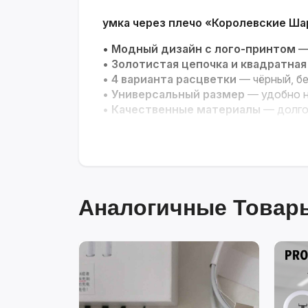
умка через плечо «Королевские Ш
•
Модный дизайн с лого-принтом
— 
•
Золотистая цепочка и квадратная
•
4 варианта расцветки
— чёрный, бе
•
Универсальный размер
— удобно но
•
Качественные материалы
— долго
Идеальное дополнение для вашего 
Аналогичные Товары