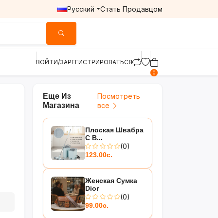
Русский
Стать Продавцом
ВОЙТИ/ЗАРЕГИСТРИРОВАТЬСЯ
0
Еще Из
Посмотреть
Магазина
все
Плоская Швабра
С В...
(0)
123.00с.
Женская Сумка
Dior
(0)
99.00с.