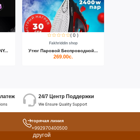
( 0 )
Fakhriddin shop
F
Y...
Утюг Паровой Беспроводной...
Пылесос D
269.00с.
24/7 Центр Поддержки
латеж
We Ensure Quality Support
ions
горячая линия
+992970400500
другой