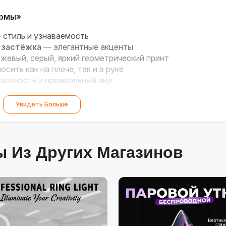
армы»
стиль и узнаваемость
 застёжка
— элегантные акценты
жевый, серый, яркий геометрический принт
сить как на плече, так и в руке
вечность и премиальный вид
повседневного и вечернего образа!
Увидеть Больше
 Из Других Магазинов