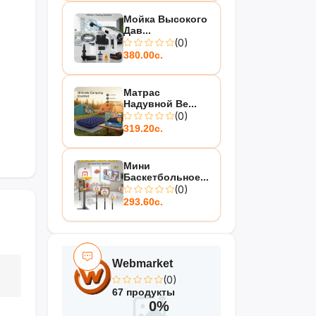
Мойка Высокого
Дав...
(0)
380.00с.
Матрас
Надувной Be...
(0)
319.20с.
Мини
Баскетбольное...
(0)
293.60с.
Webmarket
(0)
67 продукты
0%