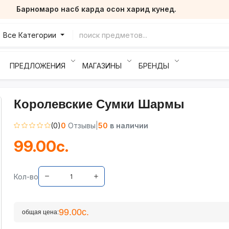
Барномаро насб карда осон харид кунед.
Все Категории
ПРЕДЛОЖЕНИЯ
МАГАЗИНЫ
БРЕНДЫ
Королевские Сумки Шармы
(0)
0
Отзывы
|
50
в наличии
99.00с.
Кол-во
99.00с.
общая цена: