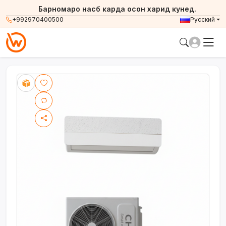
Барномаро насб карда осон харид кунед.
+992970400500
Русский