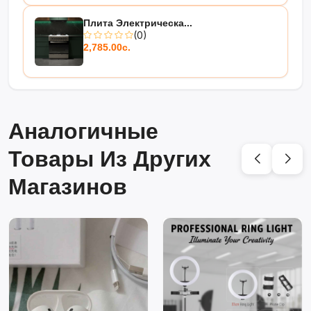
помещений!
Плита Электрическа...
(0)
2,785.00с.
Аналогичные
Товары Из Других
Магазинов