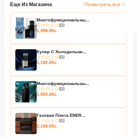
ии
Еще Из Магазина
Посмотреть все
•
Надёжная
заправка
— 1
Многофункциональны...
(0)
кг фреона для
1,499.00с.
стабильной
работы
•
Прочный
Кулер С Холодильни...
(0)
корпус
—
1,180.00с.
чистый вес 32
кг,
Многофункциональны...
долговечност
(0)
ь
1,550.00с.
Мощное
Газовая Плита ENER...
охлаждение
(0)
для
2,169.00с.
просторных