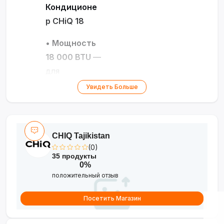
Кондиционе
р CHiQ 18
•
Мощность
18 000 BTU
—
для
помещений
Увидеть Больше
до 50 м²
•
Длинная
трубка 12
CHIQ Tajikistan
м
— гибкость
(0)
при установке
35 продукты
0%
•
Энергоэфф
положительный отзыв
ективность
— экономия
Посетить Магазин
электроэнерг