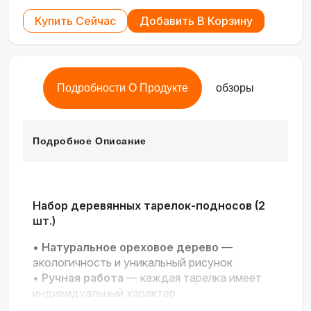
Купить Сейчас
Добавить В Корзину
Подробности О Продукте
обзоры
Подробное Описание
Набор деревянных тарелок-подносов (2
шт.)
•
Натуральное ореховое дерево
—
экологичность и уникальный рисунок
•
Ручная работа
— каждая тарелка имеет
индивидуальный характер
•
Две восьмиугольные тарелки
— 20×20