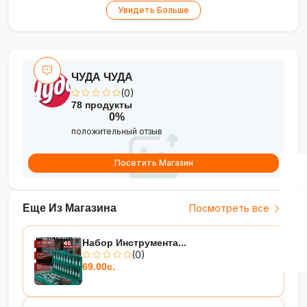
Увидеть Больше
см и 25×25 см для сервировки
•
Универсальность
— для фруктов, закусок,
десертов или как декор
ЧУДА ЧУДА
(0)
78 продукты
0%
положительный отзыв
Посетить Магазин
Еще Из Магазина
Посмотреть все
Набор Инструмента...
(0)
69.00с.