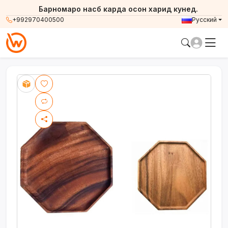
Барномаро насб карда осон харид кунед.
+992970400500
Русский