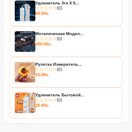
Удлинитель 3гн Х 5...
(0)
65.00с.
Металическая Модел...
(0)
200.00с.
Рулетка Измеритель...
(0)
15.00с.
Удлинитель Бытовой...
(0)
25.00с.