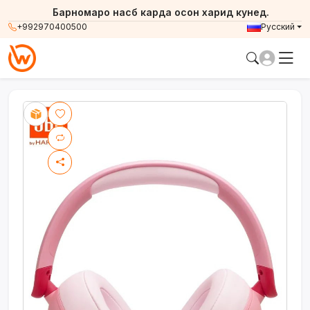
Барномаро насб карда осон харид кунед.
+992970400500
Русский