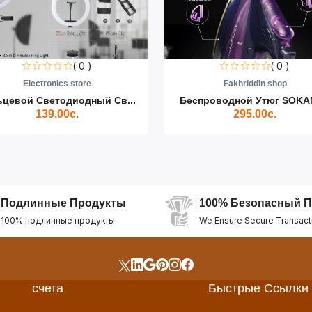
( 0 )
( 0 )
Electronics store
Fakhriddin shop
ьцевой Светодиодный Св...
Беспроводной Утюг SOKAN
139.00с.
295.00с.
Подлинные Продукты
100% Безопасный П
100% подлинные продукты
We Ensure Secure Transact
счета
Быстрые Ссылки