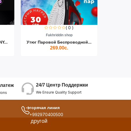
( 0 )
Fakhriddin shop
F
Y...
Утюг Паровой Беспроводной...
Пылесос D
269.00с.
24/7 Центр Поддержки
латеж
We Ensure Quality Support
ions
горячая линия
+992970400500
другой