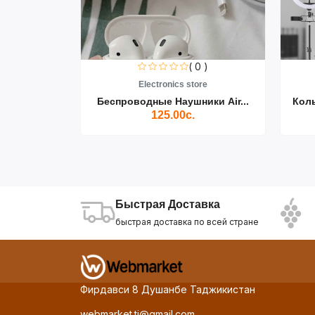
0 )
( 0 )
re
Electronics store
ики Air...
Беспроводные Наушники Air...
Кол
125.00с.
Быстрая Доставка
быстрая доставка по всей стране
Фирдавси 8 Душанбе Таджикистан
webmarket.tj@gmail.com