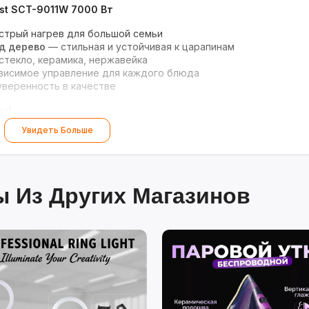
st SCT-9011W 7000 Вт
трый нагрев для большой семьи
д дерево
— стильная и устойчивая к царапинам
стекло, керамика, нержавейка
висимое управление для каждого блюда
веренность в качестве
и!
Увидеть Больше
 Из Других Магазинов