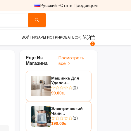
Русский
Стать Продавцом
ВОЙТИ/ЗАРЕГИСТРИРОВАТЬСЯ
0
Еще Из
Посмотреть
r
Магазина
все
Машинка Для
Удален...
(0)
99.00с.
Электрический
Чайн...
(0)
190.00с.