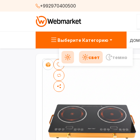
+992970400500
Выберите Категорию
ДОМ
свет
темно