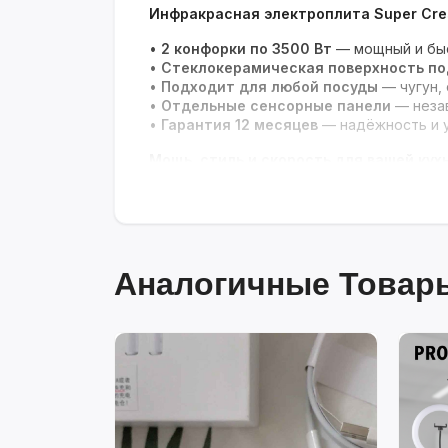
Инфракрасная электроплита Super Cre
•
2 конфорки по 3500 Вт
— мощный и быс
•
Стеклокерамическая поверхность по
•
Подходит для любой посуды
— чугун, 
•
Отдельные сенсорные панели
— неза
•
Гарантия 12 месяцев
— надёжность и у
Мощь, стиль и скорость для вашей кухн
Аналогичные Товары