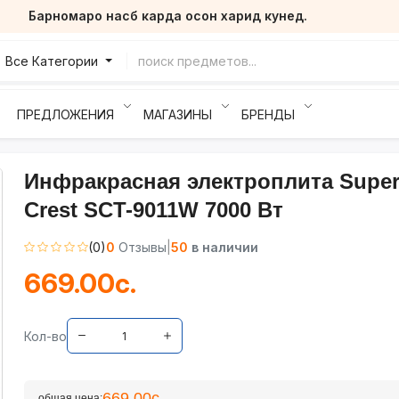
Барномаро насб карда осон харид кунед.
Все Категории
ПРЕДЛОЖЕНИЯ
МАГАЗИНЫ
БРЕНДЫ
Инфракрасная электроплита Supe
Crest SCT-9011W 7000 Вт
(0)
0
Отзывы
|
50
в наличии
669.00с.
Кол-во
669.00с.
общая цена: