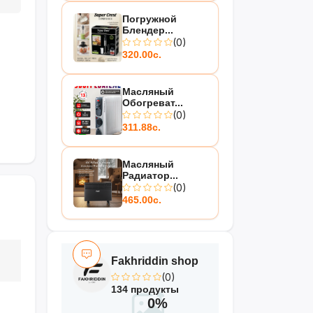
Погружной
Блендер...
(0)
320.00с.
Масляный
Обогреват...
(0)
311.88с.
Масляный
Радиатор...
(0)
465.00с.
Fakhriddin shop
(0)
134 продукты
0%