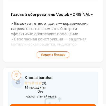
Газовый обогреватель Vostok «ORIGINAL»
•
Высокая теплоотдача
— керамические
нагревательные элементы быстро и
эффективно обогревают помещение
•
Безопасная конструкция
— защитная
металлическая решётка, индикатор
перегрева, система отключения при
опрокидывании
Увидеть Больше
•
Экономный расход газа
— подходит для
баллонного и магистрального газа
•
Простое управление
— регулятор
мощности и пьезоподжиг для удобного
Khonai barohat
использования
(0)
•
Надёжность бренда
— проверенная
16 продукты
временем конструкция, сертифицированное
0%
производство
положительный отзыв