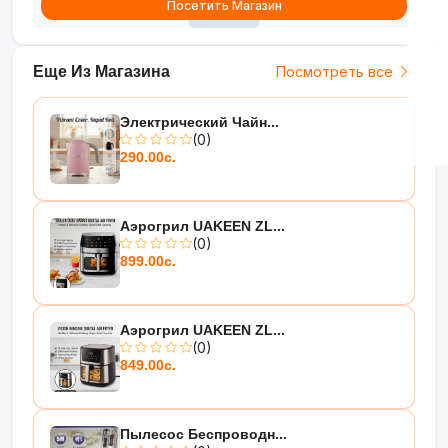
Посетить Магазин
Еще Из Магазина
Посмотреть все
Электрический Чайн...
(0)
290.00с.
Аэрогрил UAKEEN ZL...
(0)
899.00с.
Аэрогрил UAKEEN ZL...
(0)
849.00с.
Пылесос Беспроводн...