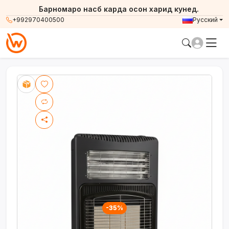
Барномаро насб карда осон харид кунед.
+992970400500
Русский
-35%