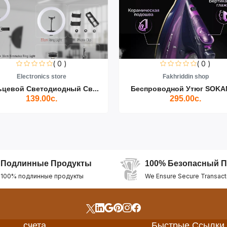
( 0 )
( 0 )
Electronics store
Fakhriddin shop
ьцевой Светодиодный Св...
Беспроводной Утюг SOKAN
139.00с.
295.00с.
Подлинные Продукты
100% Безопасный П
100% подлинные продукты
We Ensure Secure Transact
счета
Быстрые Ссылки