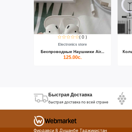
0 )
( 0 )
re
Electronics store
ики Air...
Беспроводные Наушники Air...
Кол
125.00с.
Быстрая Доставка
быстрая доставка по всей стране
Фирдавси 8 Душанбе Таджикистан