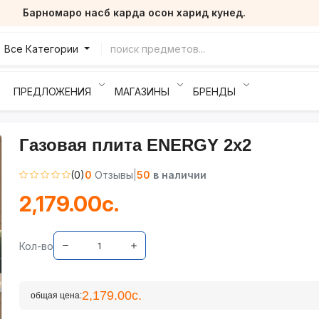
Барномаро насб карда осон харид кунед.
Все Категории
ПРЕДЛОЖЕНИЯ
МАГАЗИНЫ
БРЕНДЫ
Газовая плита ENERGY 2х2
(0)
0
Отзывы
|
50
в наличии
2,179.00с.
Кол-во
2,179.00с.
общая цена: