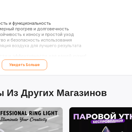
сть и функциональность
ерный прогрев и долговечность
ойчивость к износу и простой уход
во и безопасность использования
ляция воздуха для лучшего результата
ти и эффективности для вашей кухни!
Увидеть Больше
 Из Других Магазинов