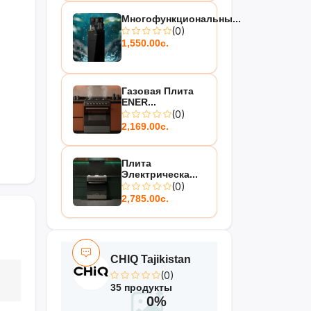
Многофункциональны...
(0)
1,550.00с.
Газовая Плита
ENER...
(0)
2,169.00с.
Плита
Электрическа...
(0)
2,785.00с.
CHIQ Tajikistan
(0)
35 продукты
0%