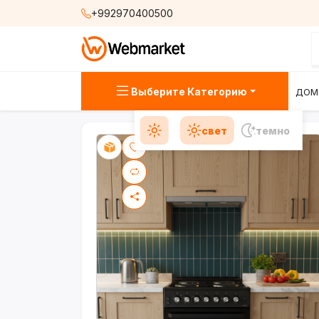
+992970400500
Выберите Категорию
ДОМ
свет
темно