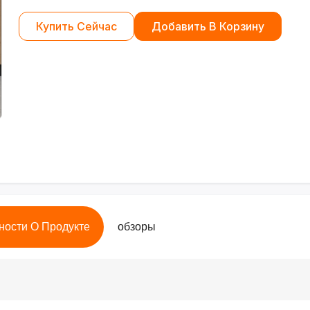
Купить Сейчас
Добавить В Корзину
ности О Продукте
обзоры