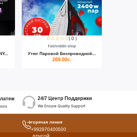
( 0 )
Fakhriddin shop
F
Y...
Утюг Паровой Беспроводной...
Пылесос D
269.00с.
24/7 Центр Поддержки
латеж
We Ensure Quality Support
ions
горячая линия
+992970400500
другой