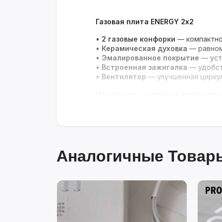
Газовая плита ENERGY 2х2
•
2 газовые конфорки
— компактно
•
Керамическая духовка
— равном
•
Эмалированное покрытие
— уст
•
Встроенная зажигалка
— удобст
•
Вентилятор
— улучшенная цирку
Идеальное сочетание компактнос
Аналогичные Товары