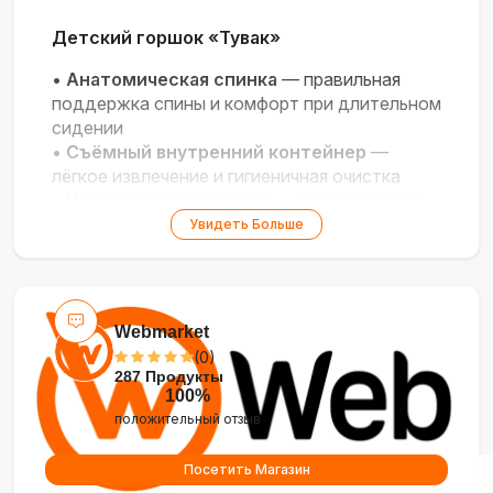
Детский горшок «Тувак»
•
Анатомическая спинка
— правильная
поддержка спины и комфорт при длительном
сидении
•
Съёмный внутренний контейнер
—
лёгкое извлечение и гигиеничная очистка
•
Устойчивое основание
— нескользящие
ножки и широкая форма против
Увидеть Больше
опрокидывания
•
Игровой элемент
— встроенный руль для
весёлого обучения горшку
•
Безопасный материал
— прочный
Webmarket
пищевой пластик, нетоксичный и
(0)
экологичный
287 Продукты
100%
положительный отзыв
Посетить Магазин