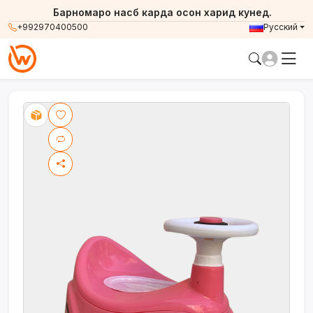
Барномаро насб карда осон харид кунед.
+992970400500
Русский