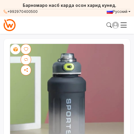
Барномаро насб карда осон харид кунед.
+992970400500
Русский