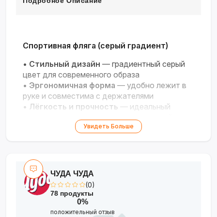
Подробное Описание
Спортивная фляга (серый градиент)
•
Стильный дизайн
— градиентный серый
цвет для современного образа
•
Эргономичная форма
— удобно лежит в
руке и совместима с держателями
•
Лёгкость и прочность
— идеальный
спутник для тренировок и путешествий
Увидеть Больше
•
Герметичная крышка
— надёжная защита
от протекания
ЧУДА ЧУДА
(0)
78 продукты
0%
положительный отзыв