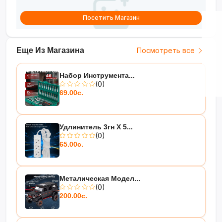
Посетить Магазин
Еще Из Магазина
Посмотреть все
Набор Инструмента...
(0)
69.00с.
Удлинитель 3гн Х 5...
(0)
65.00с.
Металическая Модел...
(0)
200.00с.