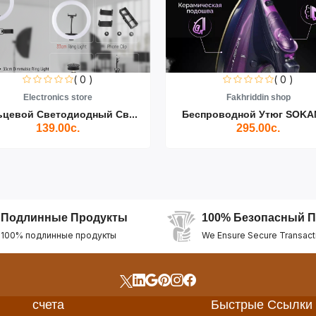
( 0 )
( 0 )
Electronics store
Fakhriddin shop
ьцевой Светодиодный Св...
Беспроводной Утюг SOKAN
139.00с.
295.00с.
Подлинные Продукты
100% Безопасный П
100% подлинные продукты
We Ensure Secure Transact
счета
Быстрые Ссылки