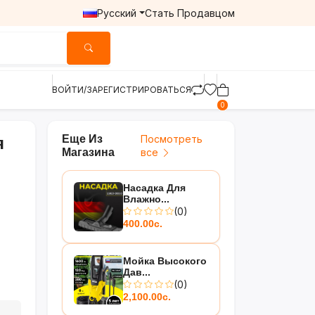
Русский
Стать Продавцом
ВОЙТИ/ЗАРЕГИСТРИРОВАТЬСЯ
0
Еще Из
Посмотреть
я
Магазина
все
Насадка Для
Влажно...
(0)
400.00с.
Мойка Высокого
Дав...
(0)
2,100.00с.