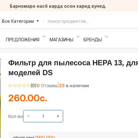
Барномаро насб карда осон харид кунед.
Все Категории
ПРЕДЛОЖЕНИЯ
МАГАЗИНЫ
БРЕНДЫ
Фильтр для пылесоса HEPA 13, дл
моделей DS
(0)
0
Отзывы
|
23
в наличии
260.00с.
Кол-во
260.00с.
общая цена: