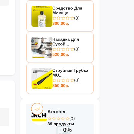
Средство Для
Моюще...
(0)
300.00с.
Насадка Для
Сухой...
(0)
520.00с.
Струйная Трубка
MU...
(0)
850.00с.
Kercher
(0)
39 продукты
0%