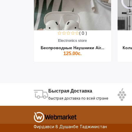
0 )
( 0 )
re
Electronics store
ики Air...
Беспроводные Наушники Air...
Кол
125.00с.
Быстрая Доставка
быстрая доставка по всей стране
Фирдавси 8 Душанбе Таджикистан