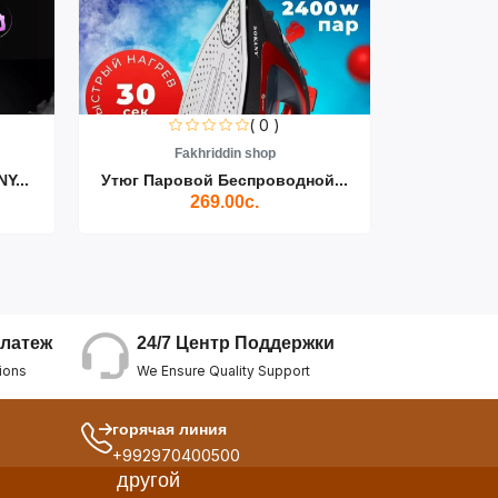
( 0 )
Fakhriddin shop
F
Y...
Утюг Паровой Беспроводной...
Пылесос D
269.00с.
24/7 Центр Поддержки
латеж
We Ensure Quality Support
ions
горячая линия
+992970400500
другой