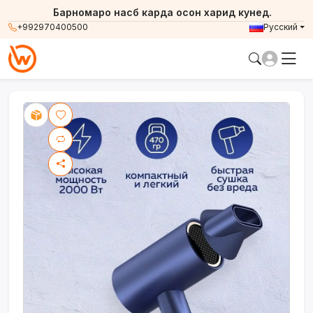
Барномаро насб карда осон харид кунед.
+992970400500
Русский