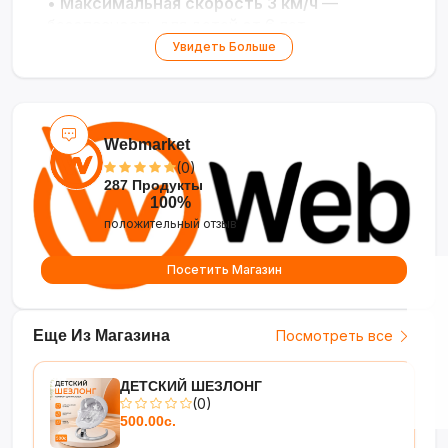
•
Максимальная скорость 3 км/ч
—
безопасность для детей от 6 лет
•
Аккумулятор 12В / 7А·ч
— до 1–2 часов
Увидеть Больше
непрерывной езды
•
Управление одним местом
— простота
использования, компактность
Webmarket
(0)
287 Продукты
100%
положительный отзыв
Посетить Магазин
Еще Из Магазина
Посмотреть все
ДЕТСКИЙ ШЕЗЛОНГ
(0)
500.00с.