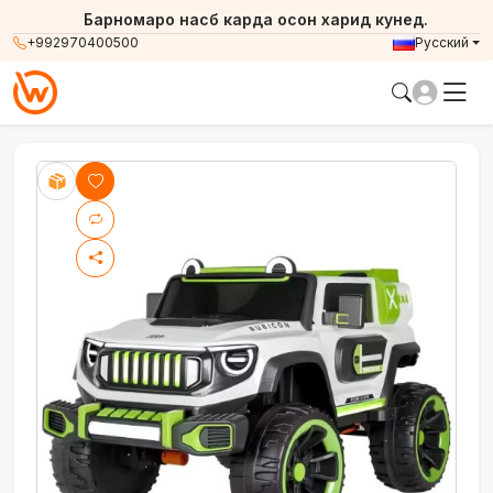
Барномаро насб карда осон харид кунед.
+992970400500
Русский