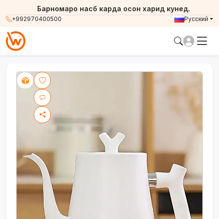
Барномаро насб карда осон харид кунед.
+992970400500
Русский