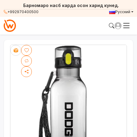
Барномаро насб карда осон харид кунед.
+992970400500
Русский