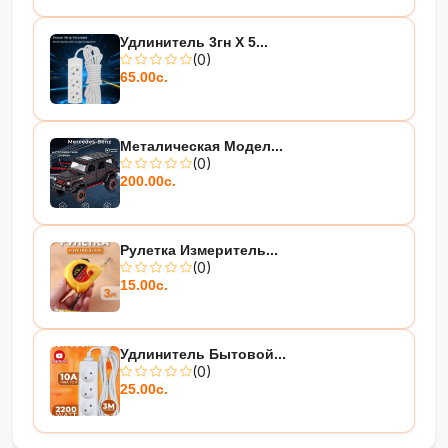
Удлинитель 3гн Х 5...
(0)
65.00с.
Металическая Модел...
(0)
200.00с.
Рулетка Измеритель...
(0)
15.00с.
Удлинитель Бытовой...
(0)
25.00с.