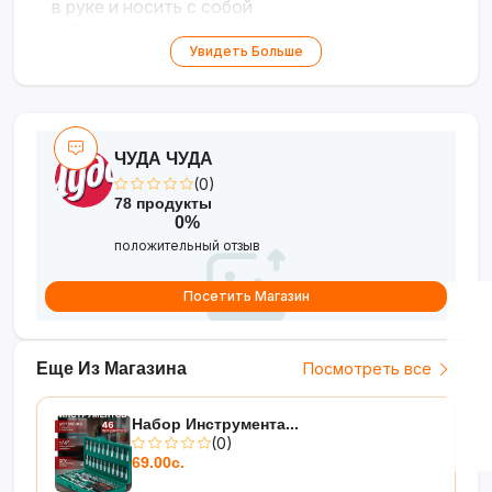
в руке и носить с собой
•
Прочный пластик
— лёгкость и
Увидеть Больше
долговечность использования
•
Стильная цветовая гамма
— чёрный,
серый или прозрачный вариант под ваш
стиль
ЧУДА ЧУДА
(0)
78 продукты
0%
положительный отзыв
Посетить Магазин
Еще Из Магазина
Посмотреть все
Набор Инструмента...
(0)
69.00с.