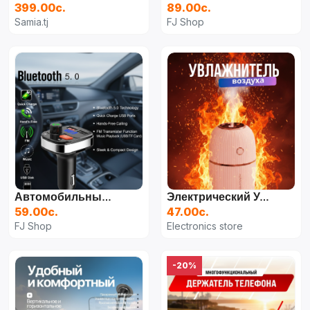
399.00с.
89.00с.
Samia.tj
FJ Shop
Автомобильный FM-Передатчик 5,0 Комплекты Bluetooth Беспроводной MP3-Плеер Стереоэффект Звуковой Диск U Автомобильный Музыкальный Эквалайзер Без Потерь 3.1a Зарядное Устройство
Электрический Увлажнитель Воздуха MINI
59.00с.
47.00с.
FJ Shop
Electronics store
-20%