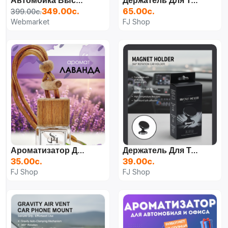
Автомойка Высокого Давления Аккумуляторная
Держатель Для Телефона Автомобильный В Машину, На Стекло, На Панель, На Присоске
349.00с.
65.00с.
399.00с.
Webmarket
FJ Shop
Ароматизатор Для Автомобиля, Парфюм, Освежитель Воздуха, Вонючка Для Машины
Держатель Для Телефона, Автомобильный, Магнитный
35.00с.
39.00с.
FJ Shop
FJ Shop