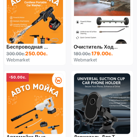
Беспроводная Мини Мойка Для Автомобилей В Домашних Условиях
Очиститель Ходовой Части 15 Дюймов
250.00с.
179.00с.
300.00с.
180.00с.
Webmarket
Webmarket
-50.00с.