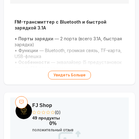
FM-трансмиттер с Bluetooth и быстрой
зарядкой 3.1A
•
Порты зарядки
— 2 порта (всего 3.1A, быстрая
зарядка)
•
Функции
— Bluetooth, громкая связь, TF-карта,
USB-флешка
•
Особенности
— эквалайзер (5 предустановок
звука), FM-передатчик
•
Назначение
— автомобиль, зарядка и музыка в
Увидеть Больше
дороге
FJ Shop
(0)
49 продукты
0%
положительный отзыв