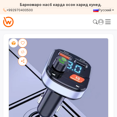
Барномаро насб карда осон харид кунед.
+992970400500
Русский