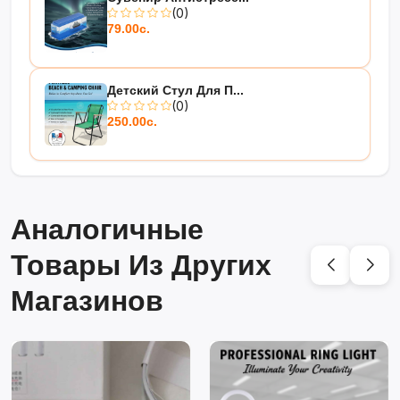
(0)
79.00с.
Детский Стул Для П...
(0)
250.00с.
Аналогичные
Товары Из Других
Магазинов