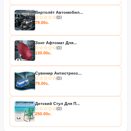
Вертолёт Автомобил...
(0)
79.00с.
Зонт Афтомат Для...
(0)
130.00с.
Сувенир Антистресс...
(0)
79.00с.
Детский Стул Для П...
(0)
250.00с.