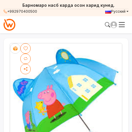
Барномаро насб карда осон харид кунед.
+992970400500
Русский