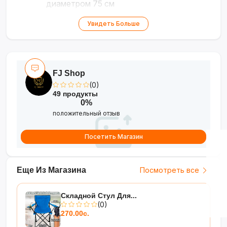
диаметром 75 см
•
Безопасность
— прочный
Увидеть Больше
каркас с пластиковыми
наконечниками
•
Лёгкость
— вес 250 г, удобное
FJ Shop
управление для ребёнка
(0)
•
Яркий дизайн
— красочный
49 продукты
принт с кошкой для радости и
0%
положительный отзыв
фото
Посетить Магазин
Идеальный подарок для
маленьких модниц!
?️?✨
Еще Из Магазина
Посмотреть все
Складной Стул Для...
(0)
270.00с.