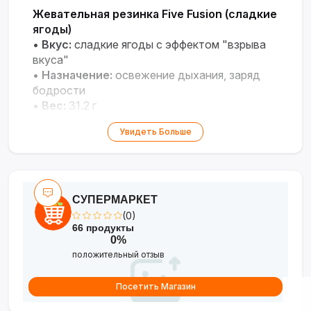
Жевательная резинка Five Fusion (сладкие
ягоды)
•
Вкус:
сладкие ягоды с эффектом "взрыва
вкуса"
•
Назначение:
освежение дыхания, заряд
бодрости
•
Вес:
31.2 г
•
Особенности:
компактная упаковка для
Увидеть Больше
переноски
СУПЕРМАРКЕТ
(0)
66 продукты
0%
положительный отзыв
Посетить Магазин