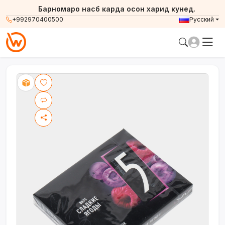
Барномаро насб карда осон харид кунед.
+992970400500
Русский