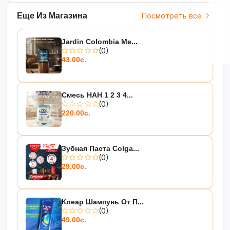
Еще Из Магазина
Посмотреть все
Jardin Colombia Me...
(0)
43.00с.
Смесь НАН 1 2 3 4...
(0)
220.00с.
Зубная Паста Colga...
(0)
29.00с.
Клеар Шампунь От П...
(0)
49.00с.