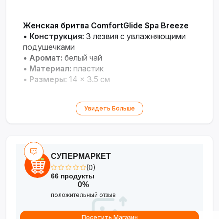
Женская бритва ComfortGlide Spa Breeze
•
Конструкция:
3 лезвия с увлажняющими
подушечками
•
Аромат:
белый чай
•
Материал:
пластик
•
Размеры:
14 × 3.5 см
Увидеть Больше
СУПЕРМАРКЕТ
(0)
66 продукты
0%
положительный отзыв
Посетить Магазин