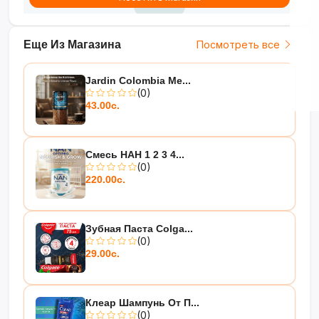
Еще Из Магазина
Посмотреть все
Jardin Colombia Me...
(0)
43.00с.
Смесь НАН 1 2 3 4...
(0)
220.00с.
Зубная Паста Colga...
(0)
29.00с.
Клеар Шампунь От П...
(0)