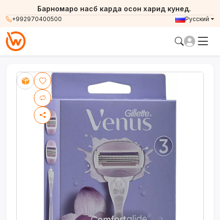
Барномаро насб карда осон харид кунед.
+992970400500
Русский