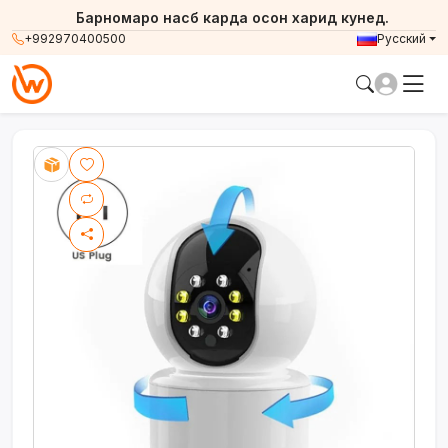
Барномаро насб карда осон харид кунед.
+992970400500
Русский