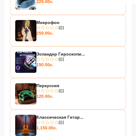
220.00с.
Микрофон
(0)
250.00с.
Эспандер Гироскопи...
(0)
150.00с.
Перкуссия
(0)
120.00с.
Классическая Гитар...
(0)
1,150.00с.