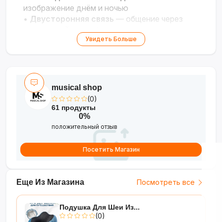
изображение днём и ночью
•
Двусторонняя связь
— общение через
встроенный микрофон и динамик
Увидеть Больше
•
Умные уведомления
— детектор
движения с отправкой оповещений
•
Беспроводная работа
— подключение по
Wi-Fi и автономное питание
musical shop
(0)
61 продукты
0%
положительный отзыв
Посетить Магазин
Еще Из Магазина
Посмотреть все
Подушка Для Шеи Из...
(0)