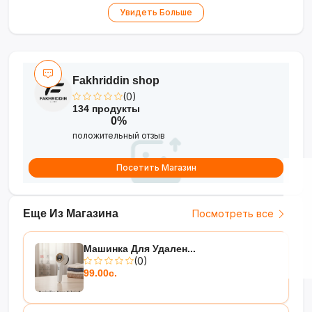
Увидеть Больше
шерсти
•
Контейнер 1 л
— реже
опустошать, дольше убирать
•
Циклонный фильтр
—
Fakhriddin shop
мощность не падает во время
(0)
134 продукты
уборки
0%
•
2-в-1
— вертикальный для
положительный отзыв
полов, ручной для мебели и авто
Посетить Магазин
•
Стильный дизайн
— чёрный
корпус с оранжевыми акцентами
Еще Из Магазина
Посмотреть все
Манёвренность и мощность
для ежедневной чистоты!
Машинка Для Удален...
(0)
99.00с.