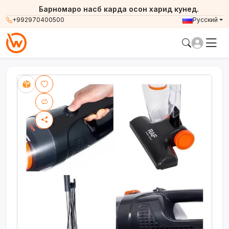
Барномаро насб карда осон харид кунед.
+992970400500
Русский