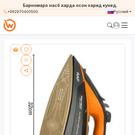
Барномаро насб карда осон харид кунед.
+992970400500
Русский