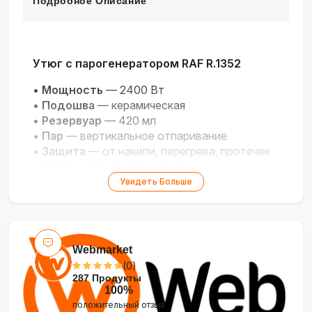
Подробное Описание
Утюг с парогенератором RAF R.1352
•
Мощность
— 2400 Вт
•
Подошва
— керамическая
•
Резервуар
— 420 мл
•
Пар
— вертикальное отпаривание
•
Защита
— от накипи, перегрева, протечек
•
Цвет
— чёрно-оранжевый
Увидеть Больше
Webmarket
(0)
287 Продукты
100%
положительный отзыв