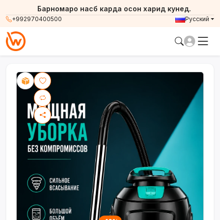
Барномаро насб карда осон харид кунед.
+992970400500
Русский