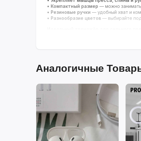
•
Укрепляет мышцы пресса, спины и ру
•
Компактный размер
— можно заниматьс
•
Резиновые ручки
— удобный хват и ком
•
Разнообразие цветов
— выбирайте под
Идеальный тренажёр для сильного пре
Аналогичные Товары