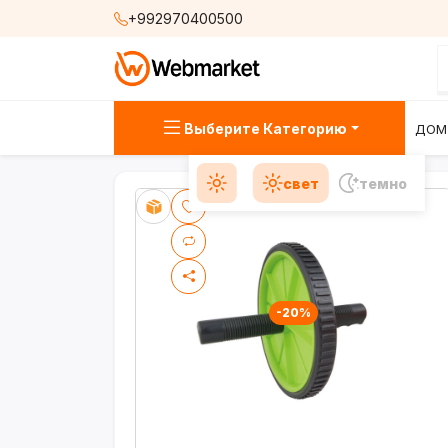
+992970400500
Выберите Категорию
ДОМ
свет
темно
-20%