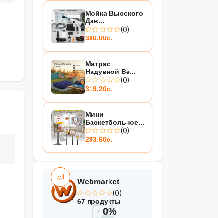
Мойка Высокого
Дав...
(0)
380.00с.
Матрас
Надувной Be...
(0)
319.20с.
Мини
Баскетбольное...
(0)
293.60с.
Webmarket
(0)
67 продукты
0%