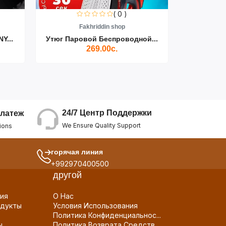
( 0 )
Fakhriddin shop
F
Y...
Утюг Паровой Беспроводной...
Пылесос D
269.00с.
24/7 Центр Поддержки
латеж
We Ensure Quality Support
ions
горячая линия
+992970400500
другой
ия
О Нас
дукты
Условия Использования
Политика Конфиденциальнос...
ы
Политика Возврата Средств