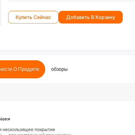
Купить Сейчас
Добавить В Корзину
ности О Продукте
обзоры
pion»
и нескользящее покрытие