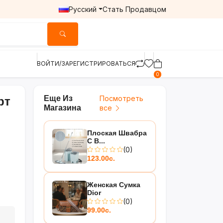
Русский
Стать Продавцом
ВОЙТИ/ЗАРЕГИСТРИРОВАТЬСЯ
0
Еще Из
Посмотреть
рт
Магазина
все
Плоская Швабра
С В...
(0)
123.00с.
Женская Сумка
Dior
(0)
99.00с.