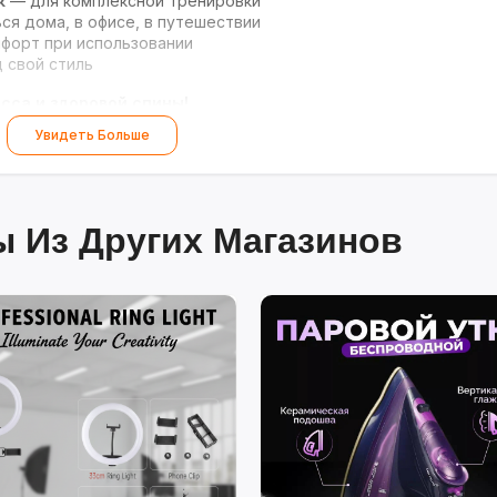
к
— для комплексной тренировки
я дома, в офисе, в путешествии
форт при использовании
 свой стиль
сса и здоровой спины!
Увидеть Больше
 Из Других Магазинов