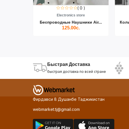
0 )
( 0 )
re
Electronics store
ики Air...
Беспроводные Наушники Air...
Кол
125.00с.
Быстрая Доставка
быстрая доставка по всей стране
Фирдавси 8 Душанбе Таджикистан
webmarket.tj@gmail.com