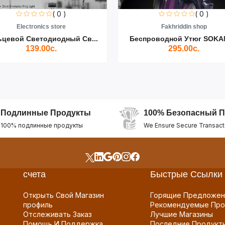
( 0 )
( 0 )
Electronics store
Fakhriddin shop
ьцевой Светодиодный Св...
Беспроводной Утюг SOKAN
139.00с.
295.00с.
Подлинные Продукты
100% Безопасный П
100% подлинные продукты
We Ensure Secure Transact
счета
Быстрые Ссылки
Открыть Свой Магазин
Горящие Предложен
профиль
Рекомендуемые Про
Отслеживать Заказ
Лучшие Магазины
Помощь И Поддержка
Последние Продукт