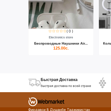
0 )
( 0 )
re
Electronics store
ики Air...
Беспроводные Наушники Air...
Кол
125.00с.
Быстрая Доставка
быстрая доставка по всей стране
Фирдавси 8 Душанбе Таджикистан