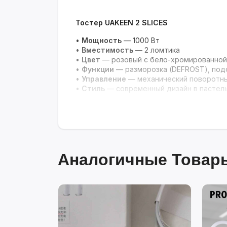
Тостер UAKEEΝ 2 SLICES
•
Мощность
— 1000 Вт
•
Вместимость
— 2 ломтика
•
Цвет
— розовый с бело-хромированной
•
Функции
— разморозка (DEFROST), подо
•
Управление
— механический поворотны
•
Стиль
— современный дизайн в пастел
Аналогичные Товары