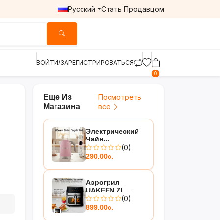
Русский
Стать Продавцом
ВОЙТИ/ЗАРЕГИСТРИРОВАТЬСЯ
0
Еще Из
Посмотреть
Магазина
все
Электрический
Чайн...
(0)
290.00с.
Аэрогрил
UAKEEN ZL...
(0)
899.00с.