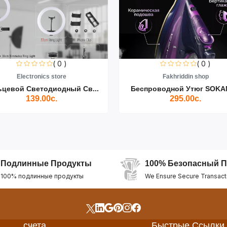
( 0 )
( 0 )
Electronics store
Fakhriddin shop
ьцевой Светодиодный Св...
Беспроводной Утюг SOKAN
139.00с.
295.00с.
Подлинные Продукты
100% Безопасный П
100% подлинные продукты
We Ensure Secure Transact
счета
Быстрые Ссылки