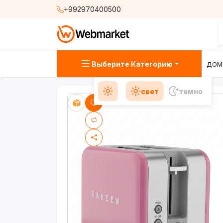
+992970400500
Выберите Категорию
ДОМ
свет
темно