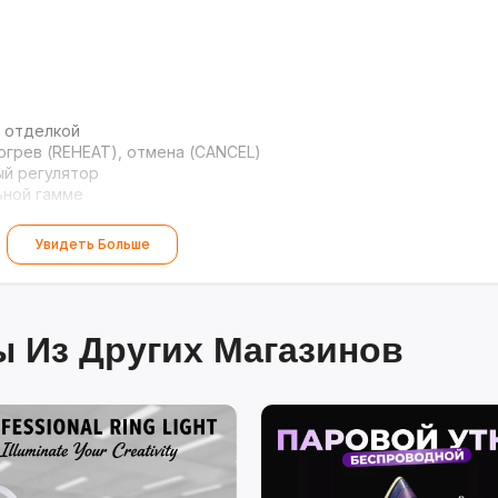
 отделкой
грев (REHEAT), отмена (CANCEL)
й регулятор
ьной гамме
Увидеть Больше
 Из Других Магазинов