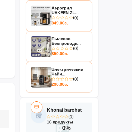
Аэрогрил
UAKEEN ZL...
(0)
849.00с.
Пылесос
Беспроводн...
(0)
850.00с.
Электрический
Чайн...
(0)
290.00с.
Khonai barohat
(0)
16 продукты
0%