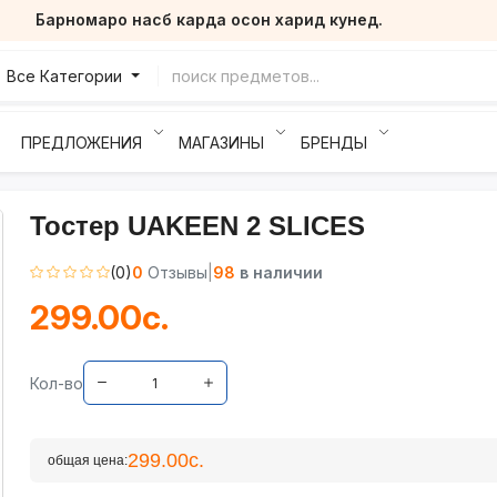
Барномаро насб карда осон харид кунед.
Все Категории
ПРЕДЛОЖЕНИЯ
МАГАЗИНЫ
БРЕНДЫ
Тостер UAKEEΝ 2 SLICES
(0)
0
Отзывы
|
98
в наличии
299.00с.
Кол-во
299.00с.
общая цена: