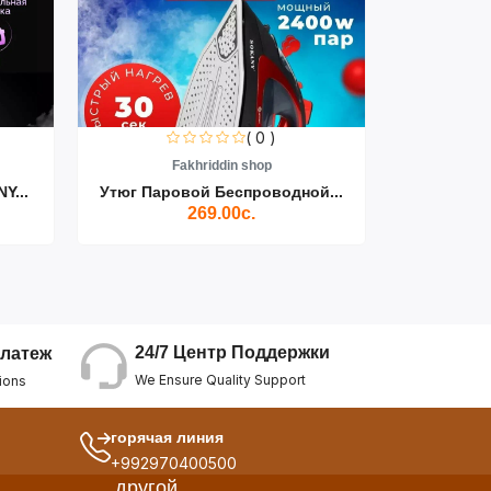
( 0 )
Fakhriddin shop
F
Y...
Утюг Паровой Беспроводной...
Пылесос D
269.00с.
24/7 Центр Поддержки
латеж
We Ensure Quality Support
ions
горячая линия
+992970400500
другой