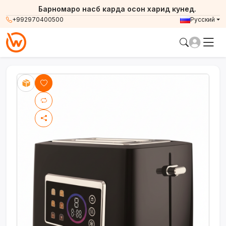
Барномаро насб карда осон харид кунед.
+992970400500
Русский