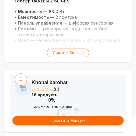
Тостер UAKEEΝ 2 SLICES
•
Мощность
— 1000 Вт
•
Вместимость
— 2 ломтика
•
Панель управления
— цифровая сенсорная
•
Режимы
— разморозка, подогрев, выбор
степени поджаривания
•
Цвет
— чёрный/тёмно-серый с хромированной
отделкой
Увидеть Больше
Khonai barohat
(0)
16 продукты
0%
положительный отзыв
Посетить Магазин