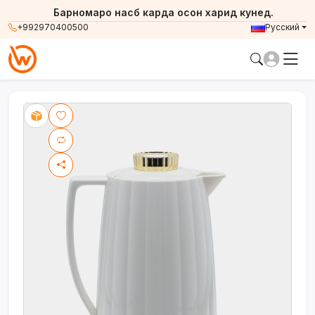
Барномаро насб карда осон харид кунед.
+992970400500
Русский