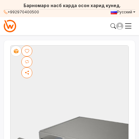
Барномаро насб карда осон харид кунед.
+992970400500
Русский