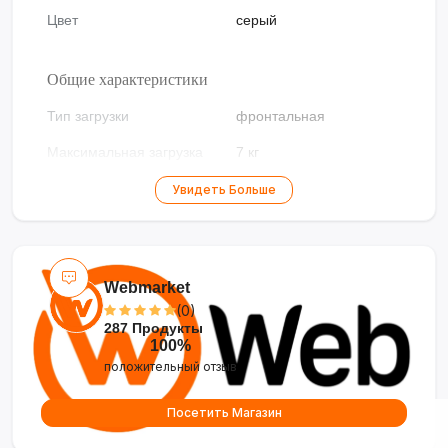
Цвет
серый
Общие характеристики
Тип загрузки
фронтальная
Максимальная загрузка
7 кг
белья
Увидеть Больше
Установка
отдельно стоящая
Сушка
нет
Тип управления
сенсорное
Webmarket
(0)
Дисплей
есть
287 Продукты
100%
Инверторный двигатель
есть
положительный отзыв
Функция дозагрузки
через основной люк
белья
Посетить Магазин
Высота
85 см