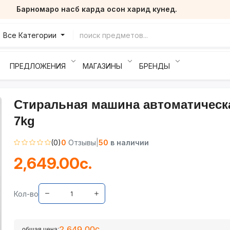
Барномаро насб карда осон харид кунед.
Все Категории
ПРЕДЛОЖЕНИЯ
МАГАЗИНЫ
БРЕНДЫ
Стиральная машина автоматическ
7kg
(0)
0
Отзывы
|
50
в наличии
2,649.00с.
Кол-во
2,649.00с.
общая цена: