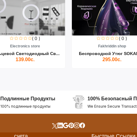
( 0 )
( 0 )
Electronics store
Fakhriddin shop
ьцевой Светодиодный Св...
Беспроводной Утюг SOKAN
139.00с.
295.00с.
Подлинные Продукты
100% Безопасный П
100% подлинные продукты
We Ensure Secure Transact
счета
Быстрые Ссылки