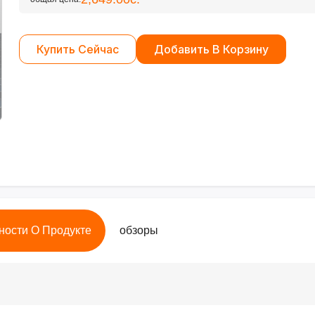
Купить Сейчас
Добавить В Корзину
ности О Продукте
обзоры