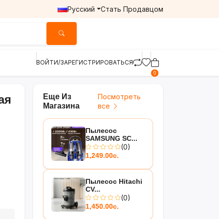
Русский
Стать Продавцом
ВОЙТИ/ЗАРЕГИСТРИРОВАТЬСЯ
0
Еще Из
Посмотреть
ая
Магазина
все
Пылесос
SAMSUNG SC...
(0)
1,249.00с.
Пылесос Hitachi
CV...
(0)
1,450.00с.