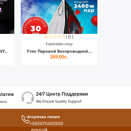
( 0 )
Fakhriddin shop
F
Y...
Утюг Паровой Беспроводной...
Пылесос D
269.00с.
24/7 Центр Поддержки
латеж
We Ensure Quality Support
ions
горячая линия
+992970400500
другой