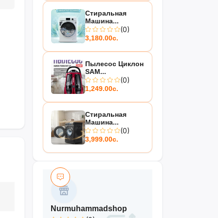
Стиральная
Машина...
(0)
3,180.00с.
Пылесос Циклон
SAM...
(0)
1,249.00с.
Стиральная
Машина...
(0)
3,999.00с.
Nurmuhammadshop