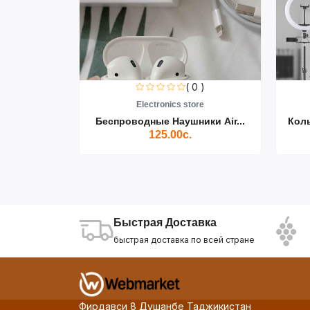
0 )
( 0 )
re
Electronics store
ики Air...
Беспроводные Наушники Air...
Кол
125.00с.
Быстрая Доставка
быстрая доставка по всей стране
Фирдавси 8 Душанбе Таджикистан