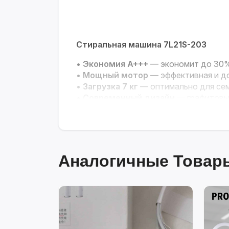
Стиральная машина 7L21S-203
•
Экономия A+++
— экономит до 30%
•
Мощный мотор
— эффективная и д
•
Загрузка 7 кг
— оптимально для се
•
Современный дизайн
— графитовы
•
Удобное управление
— сенсорная 
Эффективная стирка с максимальн
Аналогичные Товары