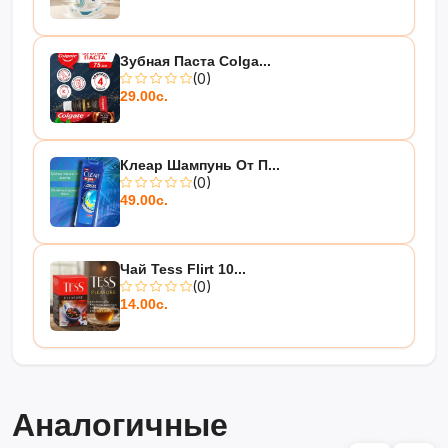
Зубная Паста Colga...
(0)
29.00с.
Клеар Шампунь От П...
(0)
49.00с.
Чай Tess Flirt 10...
(0)
14.00с.
Аналогичные