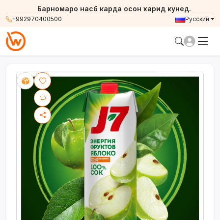
Барномаро насб карда осон харид кунед.
+992970400500
Русский