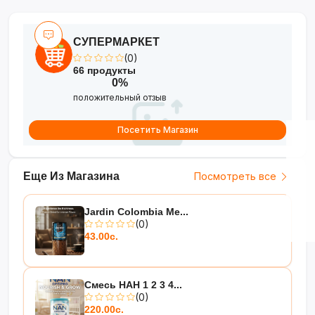
хранения
— от 0°C до 17°C
•
Долгий срок годности
— 300
СУПЕРМАРКЕТ
дней
(0)
66 продукты
Свежесть и польза в каждой
0%
упаковке!
?
положительный отзыв
Посетить Магазин
Еще Из Магазина
Посмотреть все
Jardin Colombia Me...
(0)
43.00с.
Смесь НАН 1 2 3 4...
(0)
220.00с.