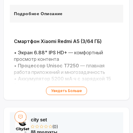
Подробное Описание
Смартфон Xiaomi Redmi A5 (3/64 ГБ)
•
Экран 6.88" IPS HD+
— комфортный
просмотр контента
•
Процессор Unisoc T7250
— плавная
работа приложений и многозадачность
•
Аккумулятор 5200 мА·ч с зарядкой 15
Вт
— долгая работа и быстрое
Увидеть Больше
восстановление
•
Основная камера 32 МП
— чёткие снимки
с автофокусом
•
Безопасность
— боковой сканер
отпечатков и разблокировка по лицу
city set
(0)
88 продукты