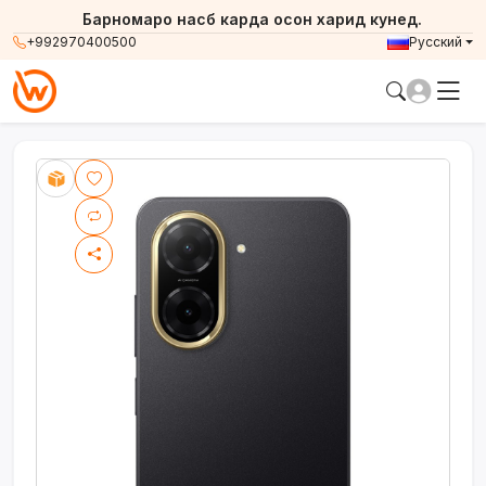
Барномаро насб карда осон харид кунед.
+992970400500
Русский