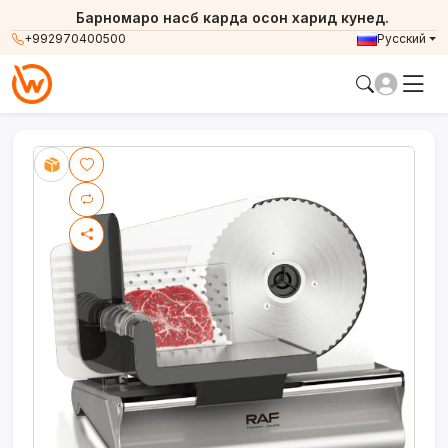
Барномаро насб карда осон харид кунед.
+992970400500
Русский