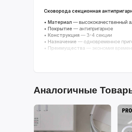
Сковорода секционная антипригар
•
Материал
— высококачественный 
•
Покрытие
— антипригарное
•
Конструкция
— 3-4 секции
•
Назначение
— одновременное приг
•
Преимущества
— экономия времени
Аналогичные Товары