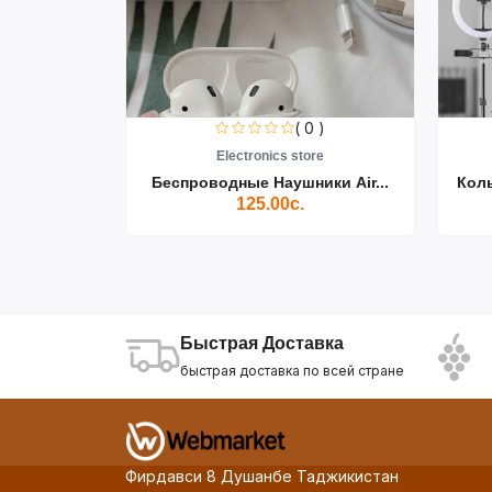
0 )
( 0 )
re
Electronics store
ики Air...
Беспроводные Наушники Air...
Кол
125.00с.
Быстрая Доставка
быстрая доставка по всей стране
Фирдавси 8 Душанбе Таджикистан