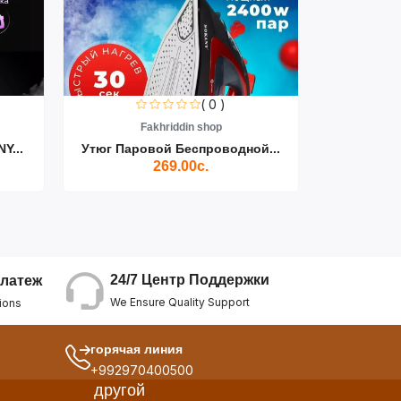
( 0 )
Fakhriddin shop
F
Y...
Утюг Паровой Беспроводной...
Пылесос D
269.00с.
24/7 Центр Поддержки
латеж
We Ensure Quality Support
ions
горячая линия
+992970400500
другой