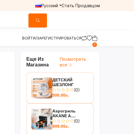
Русский
Стать Продавцом
ВОЙТИ/ЗАРЕГИСТРИРОВАТЬСЯ
0
Еще Из
Посмотреть
Магазина
все
ДЕТСКИЙ
ШЕЗЛОНГ
(0)
500.00с.
Аэрогриль
AKANE A....
(0)
899.00с.