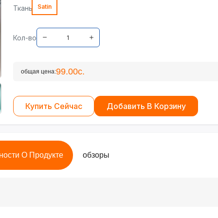
Satin
Ткань
Кол-во
99.00с.
общая цена:
Купить Сейчас
Добавить В Корзину
ности О Продукте
обзоры