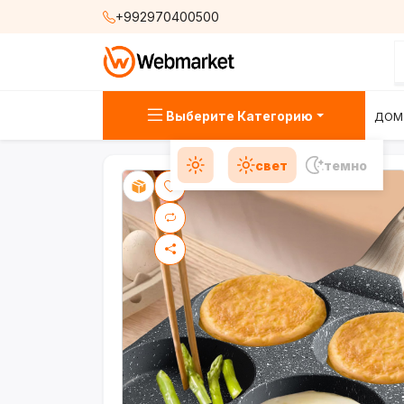
+992970400500
Выберите Категорию
ДОМ
свет
темно