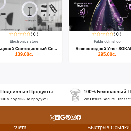
( 0 )
( 0 )
Electronics store
Fakhriddin shop
ьцевой Светодиодный Св...
Беспроводной Утюг SOKAN
139.00с.
295.00с.
Подлинные Продукты
100% Безопасный П
100% подлинные продукты
We Ensure Secure Transact
счета
Быстрые Ссылки