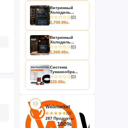
Витринный
Холодиль...
(0)
1,700.00с.
Витринный
Холодиль...
(0)
1,500.00с.
Система
Туманообра...
(0)
220.00с.
Webmarket
(0)
287 Продукты
100%