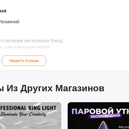
ная
алюминий
отовление нескольких блюд
, равномерный нагрев
Увидеть Больше
 Из Других Магазинов