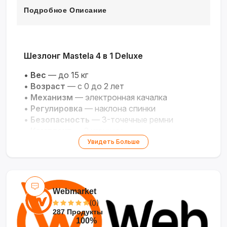
Подробное Описание
Шезлонг Mastela 4 в 1 Deluxe
•
Вес
— до 15 кг
•
Возраст
— с 0 до 2 лет
•
Механизм
— электронная качалка
•
Регулировка
— наклона спинки
•
Безопасность
— 3-точечные ремни
•
Комплект
— 2 игрушки
Увидеть Больше
Webmarket
(0)
287 Продукты
100%