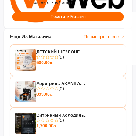
положительный отзыв
Посетить Магазин
Еще Из Магазина
Посмотреть все
ДЕТСКИЙ ШЕЗЛОНГ
(0)
500.00с.
Аэрогриль AKANE A....
(0)
899.00с.
Витринный Холодиль...
(0)
1,700.00с.