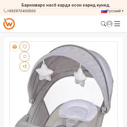
Барномаро насб карда осон харид кунед.
+992970400500
Русский