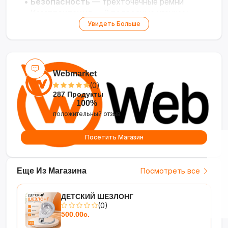
•
Безопасность
— трёхточечные ремни
•
Комплектация
— 2 подвесные игрушки
Увидеть Больше
Webmarket
(0)
287 Продукты
100%
положительный отзыв
Посетить Магазин
Еще Из Магазина
Посмотреть все
ДЕТСКИЙ ШЕЗЛОНГ
(0)
500.00с.