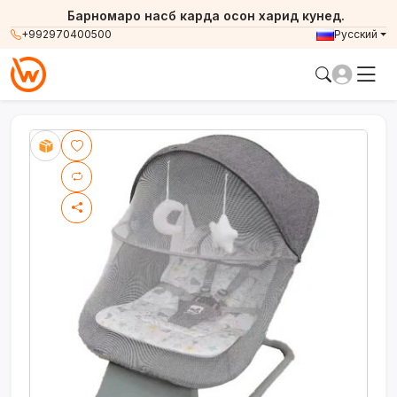
Барномаро насб карда осон харид кунед.
+992970400500
Русский