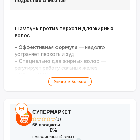
Подробное Описание
Шампунь против перхоти для жирных
волос
•
Эффективная формула
— надолго
устраняет перхоть и зуд
•
Специально для жирных волос
—
регулирует работу сальных желез
•
Объём 600 мл
— экономичный расход для
ежедневного использования
Увидеть Больше
•
Длительный срок годности
— 36
месяцев
•
Производство Россия
— качество,
проверенное временем
СУПЕРМАРКЕТ
(0)
66 продукты
0%
положительный отзыв