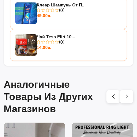
Клеар Шампунь От П...
(0)
49.00с.
Чай Tess Flirt 10...
(0)
14.00с.
Аналогичные
Товары Из Других
Магазинов