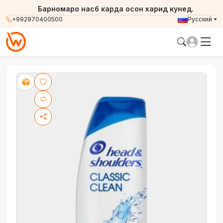
Барномаро насб карда осон харид кунед.
+992970400500
Русский