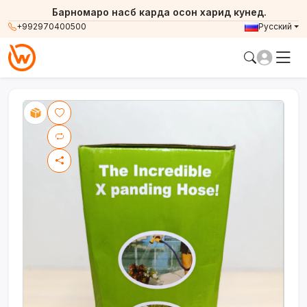
Барномаро насб карда осон харид кунед.
+992970400500
Русский