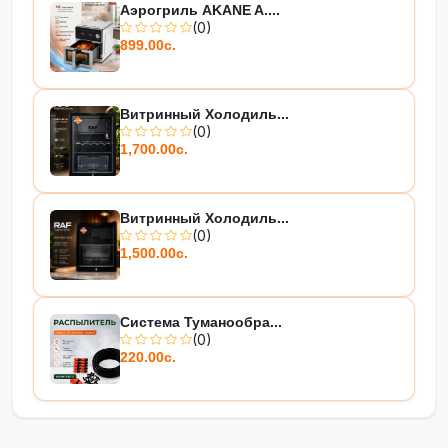
Аэрогриль AKANE A....
(0)
899.00с.
Витринный Холодиль...
(0)
1,700.00с.
Витринный Холодиль...
(0)
1,500.00с.
Система Туманообра...
(0)
220.00с.