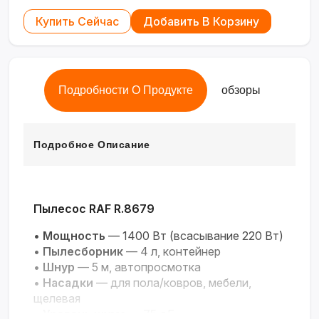
Купить Сейчас
Добавить В Корзину
Подробности О Продукте
обзоры
Подробное Описание
Пылесос RAF R.8679
•
Мощность
— 1400 Вт (всасывание 220 Вт)
•
Пылесборник
— 4 л, контейнер
•
Шнур
— 5 м, автопросмотка
•
Насадки
— для пола/ковров, мебели,
щелевая
•
Уровень шума
— 75 дБ