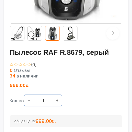
Пылесос RAF R.8679, серый
(0)
0
Отзывы
34
в наличии
999.00с.
Кол-во
999.00с.
общая цена: