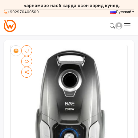
Барномаро насб карда осон харид кунед.
+992970400500
Русский