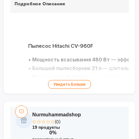
Подробное Описание
Пылесос Hitachi CV-960F
•
Мощность всасывания 480 Вт
— эффектив
•
Большой пылесборник 21 л
— длительная 
•
Многоразовый фильтр
— экономия на рас
Увидеть Больше
•
Функция воздуходувки
— универсальность
•
Компактный дизайн
— удобное хранение 
Мощный и практичный помощник для безу
Nurmuhammadshop
(0)
19 продукты
0%