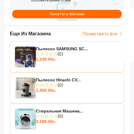
положительный отзыв
Посетить Магазин
Еще Из Магазина
Посмотреть все
Пылесос SAMSUNG SC...
(0)
1,249.00с.
Пылесос Hitachi CV...
(0)
1,450.00с.
Стиральная Машина...
(0)
3,180.00с.