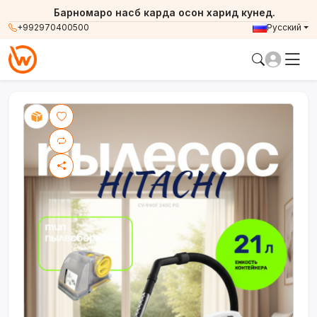
Барномаро насб карда осон харид кунед.
+992970400500
Русский