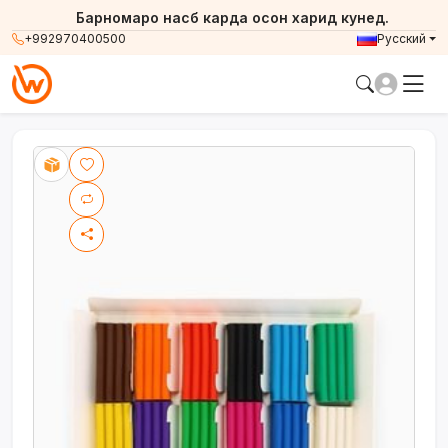
Барномаро насб карда осон харид кунед.
+992970400500
Русский