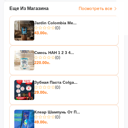
Еще Из Магазина
Посмотреть все
Jardin Colombia Me...
(0)
43.00с.
Смесь НАН 1 2 3 4...
(0)
220.00с.
Зубная Паста Colga...
(0)
29.00с.
Клеар Шампунь От П...
(0)
49.00с.