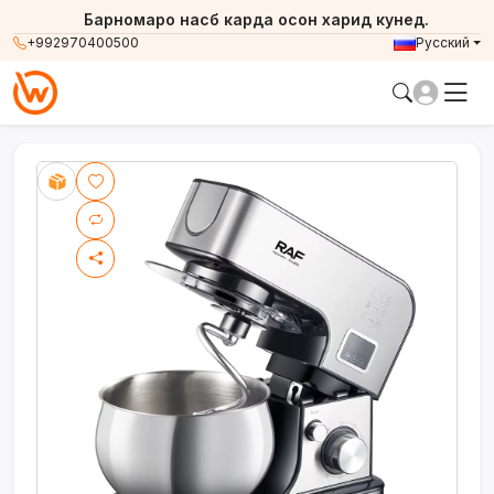
Барномаро насб карда осон харид кунед.
+992970400500
Русский