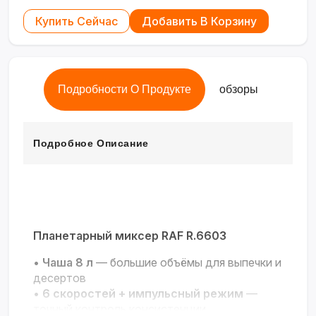
Купить Сейчас
Добавить В Корзину
Подробности О Продукте
обзоры
Подробное Описание
Планетарный миксер RAF R.6603
•
Чаша 8 л
— большие объёмы для выпечки и
десертов
•
6 скоростей + импульсный режим
—
точный контроль консистенции