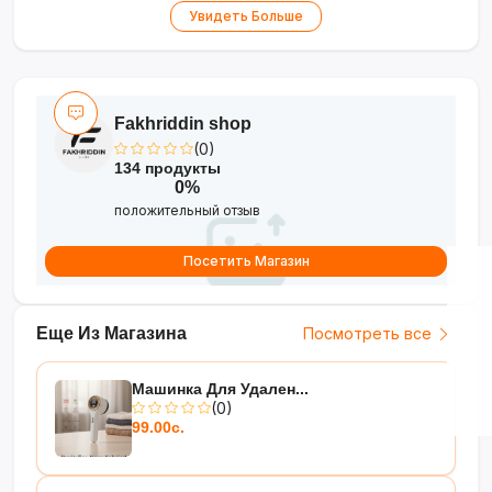
•
Нержавеющая сталь
— прочность и
Увидеть Больше
гигиеничность
•
Цифровое управление
— удобство
настройки и контроля
•
Гарантия 3 года
— надёжность и
Fakhriddin shop
уверенность в качестве
(0)
134 продукты
Идеальный помощник для кондитера и
0%
домашней выпечки!
положительный отзыв
Посетить Магазин
Еще Из Магазина
Посмотреть все
Машинка Для Удален...
(0)
99.00с.