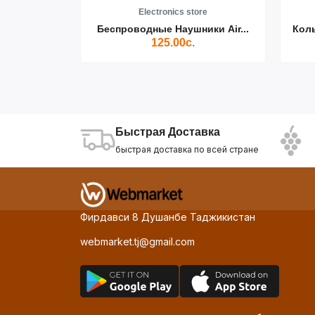
re
Electronics store
ики Air...
Беспроводные Наушники Air...
Кол
125.00с.
Быстрая Доставка
быстрая доставка по всей стране
Фирдавси 8 Душанбе Таджикистан
webmarket.tj@gmail.com