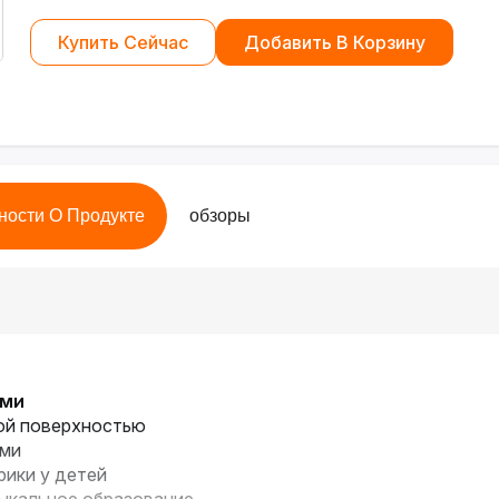
Купить Сейчас
Добавить В Корзину
ности О Продукте
обзоры
ами
кой поверхностью
ами
рики у детей