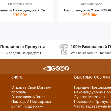
Electronics store
Fakhriddin shop
ьцевой Светодиодный Св...
Беспроводной Утюг SOKAN
139.00с.
295.00с.
Подлинные Продукты
100% Безопасный П
100% подлинные продукты
We Ensure Secure Transact
счета
Быстрые Ссылки
Открыть Свой Магазин
Горящие Предложен
профиль
Рекомендуемые Про
Отслеживать Заказ
Лучшие Магазины
Помощь И Поддержка
Последние Продукт
Билет Поддержки
Часто задаваемые в