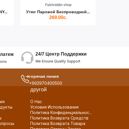
Fakhriddin shop
F
Y...
Утюг Паровой Беспроводной...
Пылесос D
269.00с.
24/7 Центр Поддержки
латеж
We Ensure Quality Support
ions
горячая линия
+992970400500
другой
ия
О Нас
дукты
Условия Использования
Политика Конфиденциальнос...
ы
Политика Возврата Средств
опросы
Политика Возврата Товара
Политика Отмены Заказа