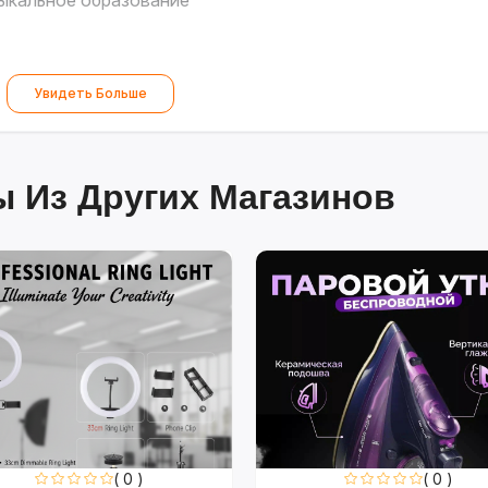
зыкальное образование
Увидеть Больше
 Из Других Магазинов
( 0 )
( 0 )