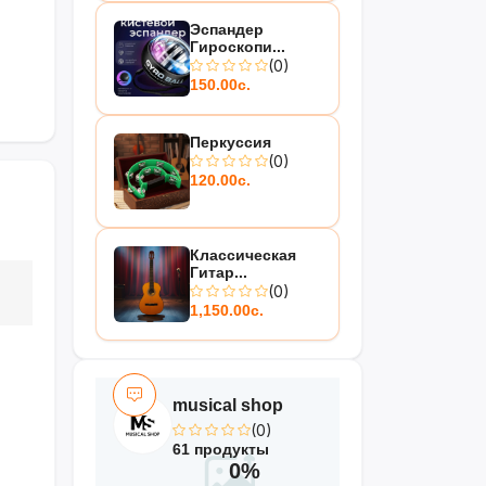
Эспандер
Гироскопи...
(0)
150.00с.
Перкуссия
(0)
120.00с.
Классическая
Гитар...
(0)
1,150.00с.
musical shop
(0)
61 продукты
0%