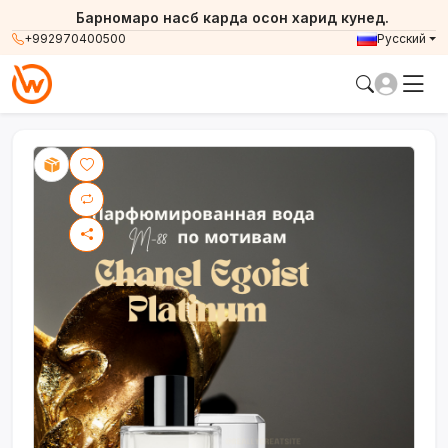
Барномаро насб карда осон харид кунед.
+992970400500
Русский