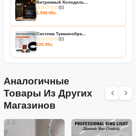
Витринный Холодиль...
(0)
1,500.00с.
Система Туманообра...
(0)
220.00с.
Аналогичные
Товары Из Других
Магазинов