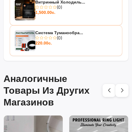
Витринный Холодиль...
(0)
1,500.00с.
Система Туманообра...
(0)
220.00с.
Аналогичные
Товары Из Других
Магазинов