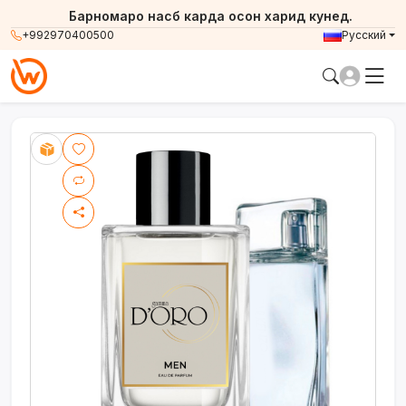
Барномаро насб карда осон харид кунед.
+992970400500
Русский