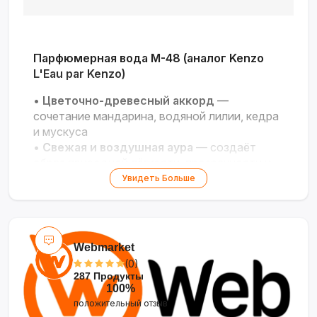
Парфюмерная вода M-48 (аналог Kenzo
L'Eau par Kenzo)
•
Цветочно-древесный аккорд
—
сочетание мандарина, водяной лилии, кедра
и мускуса
•
Свежая и воздушная аура
— создаёт
образ природной лёгкости, прозрачности и
элегантности
Увидеть Больше
•
Универсальная лёгкость
— идеален для
весенне-летнего сезона, офиса и
повседневной носки
•
Доступная поэзия
— передаёт дух
Webmarket
известного акватического аромата по
(0)
приятной цене
287 Продукты
•
Минималистичный флакон
— стильный
100%
лаконичный дизайн, объём 100 мл
положительный отзыв