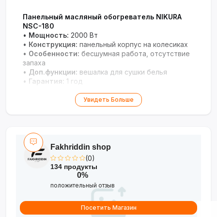
Панельный масляный обогреватель NIKURA
NSC-180
•
Мощность:
2000 Вт
•
Конструкция:
панельный корпус на колесиках
•
Особенности:
бесшумная работа, отсутствие
запаха
•
Доп.функции:
вешалка для сушки белья
•
Гарантия:
1 год
Увидеть Больше
Fakhriddin shop
(0)
134 продукты
0%
положительный отзыв
Посетить Магазин