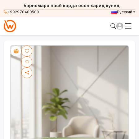
Барномаро насб карда осон харид кунед.
+992970400500
Русский