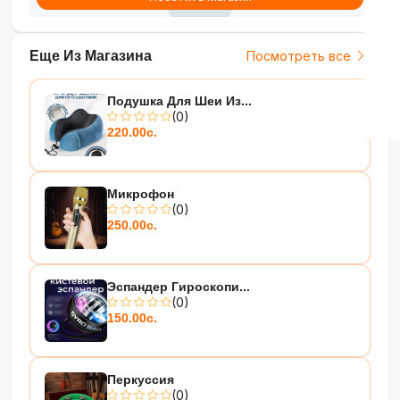
Еще Из Магазина
Посмотреть все
Подушка Для Шеи Из...
(0)
220.00с.
Микрофон
(0)
250.00с.
Эспандер Гироскопи...
(0)
150.00с.
Перкуссия
(0)