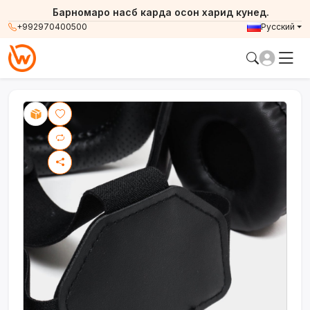
Барномаро насб карда осон харид кунед.
+992970400500
Русский