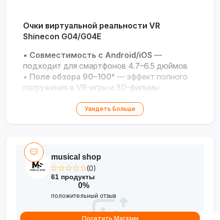
Очки виртуальной реальности VR
Shinecon G04/G04E
•
Совместимость с Android/iOS
—
подходит для смартфонов 4.7–6.5 дюймов
•
Поле обзора 90–100°
— эффект полного
погружения в VR-игры и 3D-фильмы
•
Асферические линзы
— чёткое
изображение без искажений
Увидеть Больше
•
Модель G04E со встроенными
наушниками
— звук для полного
погружения
•
Эргономичный дизайн
— мягкие
musical shop
амбушюры и регулировка межзрачкового
(0)
расстояния
61 продукты
0%
положительный отзыв
Посетить Магазин