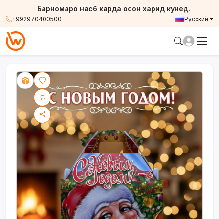
Барномаро насб карда осон харид кунед.
+992970400500
Русский