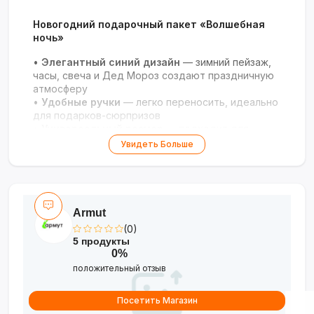
Новогодний подарочный пакет «Волшебная
ночь»
•
Элегантный синий дизайн
— зимний пейзаж,
часы, свеча и Дед Мороз создают праздничную
атмосферу
•
Удобные ручки
— легко переносить, идеально
для подарков-сюрпризов
•
Универсальный размер
— подходит для
сладостей, косметики, книг и небольших
Увидеть Больше
сувениров
•
Надпись «С Новым Годом!»
— готовое
оформление, не требует дополнительных
открыток
•
Плотный качественный материал
— надёжно
Armut
держит форму, подходит для многократного
(0)
использования
5 продукты
0%
положительный отзыв
Посетить Магазин